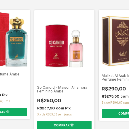
rfume Árabe
Malikat Al Arab 
Perfume Femini
So Candid - Maison Alhambra
R$290,00
Feminino Árabe
m
Pix
R$275,50
com
R$250,00
m juros
3
x
de
R$96,67
sem
R$237,50
com
Pix
3
x
de
R$83,33
sem juros