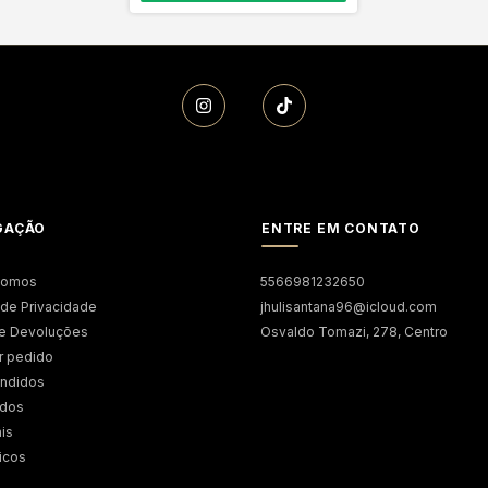
GAÇÃO
ENTRE EM CONTATO
somos
5566981232650
a de Privacidade
jhulisantana96@icloud.com
 e Devoluções
Osvaldo Tomazi, 278, Centro
r pedido
endidos
ados
is
icos