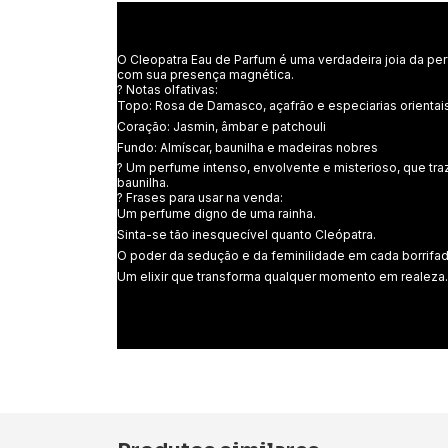
O Cleopatra Eau de Parfum é uma verdadeira joia da perf
com sua presença magnética.
? Notas olfativas:
Topo: Rosa de Damasco, açafrão e especiarias orientai
Coração: Jasmin, âmbar e patchouli
Fundo: Almíscar, baunilha e madeiras nobres
? Um perfume intenso, envolvente e misterioso, que traz
baunilha.
? Frases para usar na venda:
Um perfume digno de uma rainha.
Sinta-se tão inesquecível quanto Cleópatra.
O poder da sedução e da feminilidade em cada borrifada
Um elixir que transforma qualquer momento em realeza.