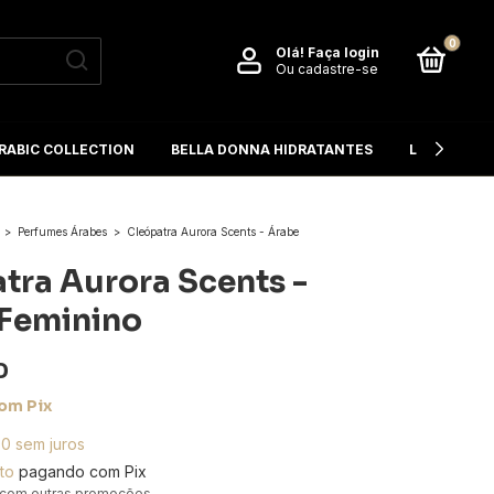
0
Olá!
Faça login
Ou cadastre-se
RABIC COLLECTION
BELLA DONNA HIDRATANTES
L'OCCITANE
>
Perfumes Árabes
>
Cleópatra Aurora Scents - Árabe
tra Aurora Scents -
Feminino
0
om
Pix
00
sem juros
to
pagando com Pix
 com outras promoções