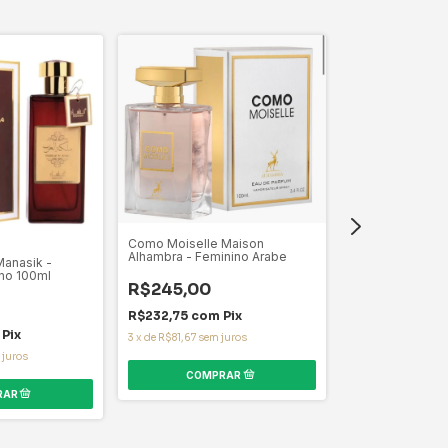
Como Moiselle Maison
Alhambra - Feminino Arabe
Manasik -
Khamrah Lattafa
no 100ml
Masculino 100M
R$245,00
R$232,75
com
Pix
-
28
%
OFF
Pix
R$280,00
3
x
de
R$81,67
sem juros
 juros
3
x
de
R$93,33
sem 