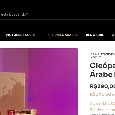
VICTORIA'S SECRET
PERFUMES ÁRABES
BLOW GIRL
A
Início
>
Importados
Feminino
Cleópa
Árabe 
R$390,0
R$370,50
c
3
x
de
R$130,
5% de descon
Não acumulável