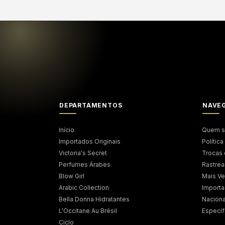
DEPARTAMENTOS
NAVE
Início
Quem 
Importados Originais
Polític
Victoria's Secret
Trocas
Perfumes Árabes
Rastrea
Blow Girl
Mais V
Arabic Collection
Import
Bella Donna Hidratantes
Naciona
L'Occitane Au Brésil
Específ
Ciclo