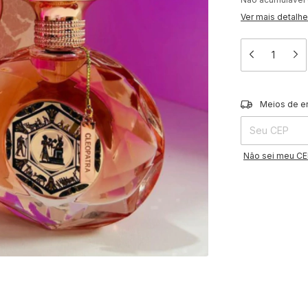
Ver mais detalh
Entregas para o 
Meios de e
Não sei meu C