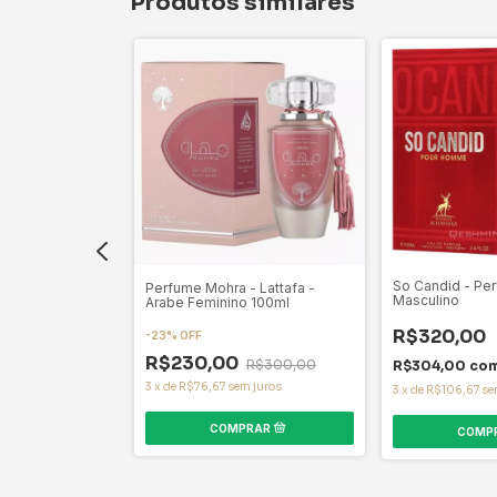
Produtos similares
son Alhambra -
So Candid - Pe
Perfume Mohra - Lattafa -
Masculino
Arabe Feminino 100ml
R$320,00
-
23
%
OFF
Pix
R$230,00
R$300,00
R$304,00
co
 juros
3
x
de
R$76,67
sem juros
3
x
de
R$106,67
se