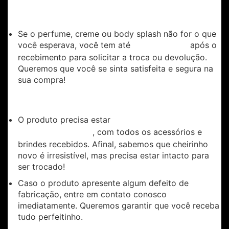
1. Você mudou de ideia? Não tem problema!
Se o perfume, creme ou body splash não for o que
você esperava, você tem até
após o
7 dias corridos
recebimento para solicitar a troca ou devolução.
Queremos que você se sinta satisfeita e segura na
sua compra!
2. Condições para a troca e devolução:
O produto precisa estar
sem uso, lacrado e em sua
, com todos os acessórios e
embalagem original
brindes recebidos. Afinal, sabemos que cheirinho
novo é irresistível, mas precisa estar intacto para
ser trocado!
Caso o produto apresente algum defeito de
fabricação, entre em contato conosco
imediatamente. Queremos garantir que você receba
tudo perfeitinho.