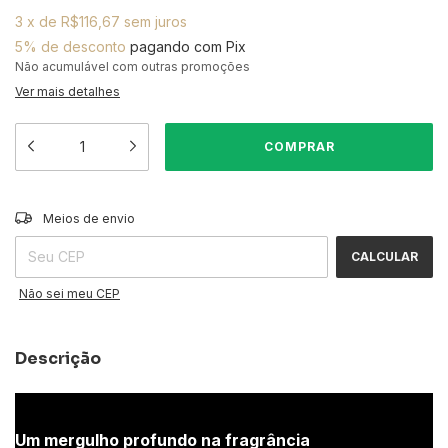
3
x
de
R$116,67
sem juros
5% de desconto
pagando com Pix
Não acumulável com outras promoções
Ver mais detalhes
ALTERAR CEP
Entregas para o CEP:
Meios de envio
CALCULAR
Não sei meu CEP
Descrição
Um mergulho profundo na fragrância