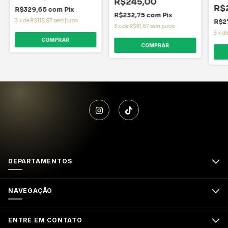
R$245,00
R$
R$329,65
com
Pix
R$232,75
com
Pix
3
x
de
R$115,67
sem juros
R$2
3
x
de
R$81,67
sem juros
3
x
d
DEPARTAMENTOS
NAVEGAÇÃO
ENTRE EM CONTATO