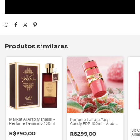
Produtos similares
Malikat Al Arab Manasik -
Perfume Lattafa Yara
Perfume Feminino 100ml
Candy EDP 100ml - Árabe
Feminino
So C
R$290,00
R$299,00
Alha