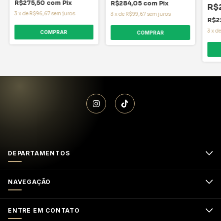
R$275,50
com
Pix
R$284,05
com
Pix
R$
3
x
de
R$96,67
sem juros
3
x
de
R$99,67
sem juros
R$2
3
x
d
DEPARTAMENTOS
NAVEGAÇÃO
ENTRE EM CONTATO