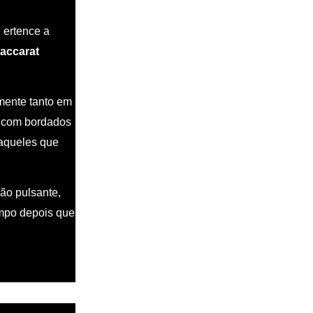
e ertence a
accarat
mente tanto em
 com bordados
aqueles que
ção pulsante,
empo depois que