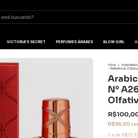
VICTORIA'S SECRET
PERFUMES ÁRABES
BLOW GIRL
A
Início
>
Importados
- Referência Olfati
Arabic
N° A26
Olfati
R$100,0
R$95,00
co
3
x
de
R$33,3