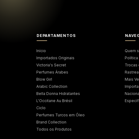
DEPARTAMENTOS
NAVE
Início
Quem 
Importados Originais
Polític
Victoria's Secret
Trocas
Perfumes Árabes
Rastrea
Blow Girl
Mais V
Arabic Collection
Import
Bella Donna Hidratantes
Naciona
L'Occitane Au Brésil
Específ
Ciclo
Perfumes Turcos em Óleo
Brand Collection
Todos os Produtos