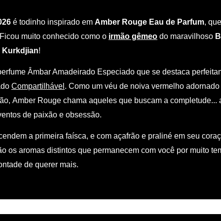
026
é todinho inspirado em
Amber Rouge Eau de Parfum
, qu
Ficou muito conhecido como o
irmão gêmeo
do maravilhoso
B
 Kurkdjian
!
erfume Âmbar Amadeirado Especiado que se destaca perfeita
ado
Compartilhável
. Como um véu de noiva vermelho adornado
ção, Amber Rouge chama aqueles que buscam a completude... 
 ventos de paixão e obsessão.
acendem a primeira faísca, e com açafrão e praliné em seu cora
ão os aromas distintos que permanecem com você por muito t
ntade de querer mais.