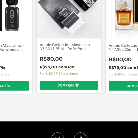
Arabic Collection Masculino –
on Masculino –
Arabic Collectio
N° A013 25ml - Referência
 Referência
N° A005 25ml - 
Olfativa Attar Al Wesal
Afnan
Olfativa Khamra
R$80,00
R$80,00
R$76,00
com
Pix
Pix
R$76,00
com
3
x
de
R$26,67
sem juros
 juros
3
x
de
R$26,67
sem