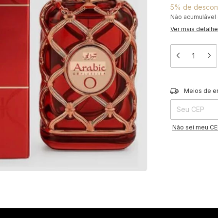
5% de descon
Não acumulável
Ver mais detalh
Entregas para o 
Meios de e
Não sei meu C