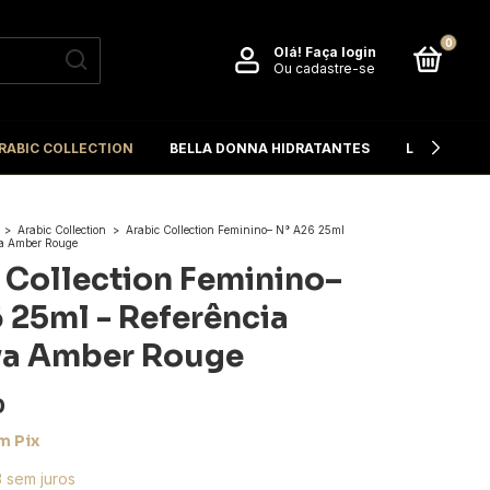
0
Olá!
Faça login
Ou cadastre-se
RABIC COLLECTION
BELLA DONNA HIDRATANTES
L'OCCITANE
>
Arabic Collection
>
Arabic Collection Feminino– N° A26 25ml
va Amber Rouge
 Collection Feminino–
 25ml - Referência
va Amber Rouge
0
m
Pix
3
sem juros