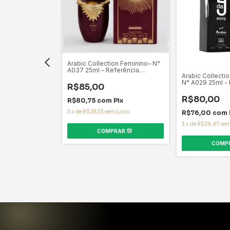
Arabic Collection Feminino– N°
A037 25ml - Referência
Arabic Collecti
Olfativa Sakeena
N° A029 25ml -
R$85,00
Olfativa 9PM - 
R$80,00
R$80,75
com
Pix
on Masculino –
3
x
de
R$28,33
sem juros
 Referência
R$76,00
com
ingdom Men
3
x
de
R$26,67
sem
Pix
 juros