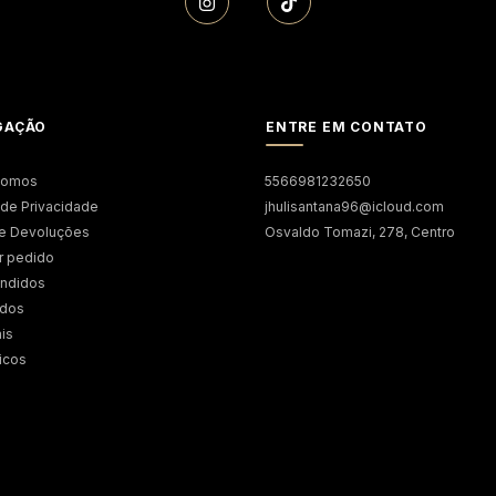
GAÇÃO
ENTRE EM CONTATO
somos
5566981232650
a de Privacidade
jhulisantana96@icloud.com
 e Devoluções
Osvaldo Tomazi, 278, Centro
r pedido
endidos
ados
is
icos