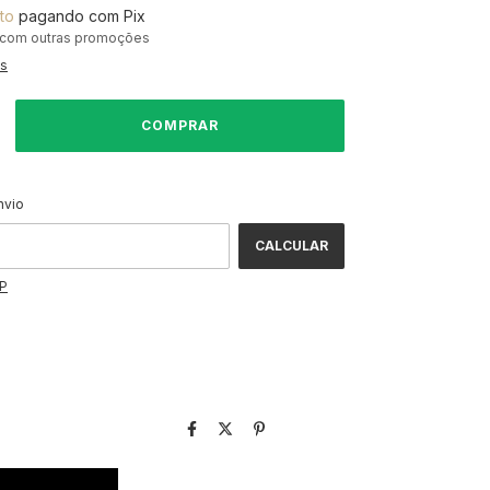
to
pagando com Pix
 com outras promoções
es
ALTERAR CEP
CEP:
nvio
CALCULAR
EP