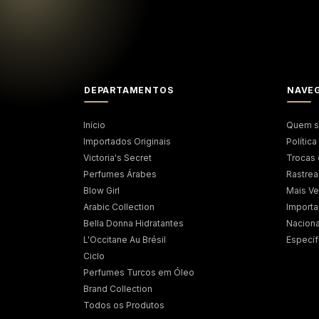
DEPARTAMENTOS
NAVE
Início
Quem 
Importados Originais
Polític
Victoria's Secret
Trocas
Perfumes Árabes
Rastrea
Blow Girl
Mais V
Arabic Collection
Import
Bella Donna Hidratantes
Naciona
L'Occitane Au Brésil
Específ
Ciclo
Perfumes Turcos em Óleo
Brand Collection
Todos os Produtos