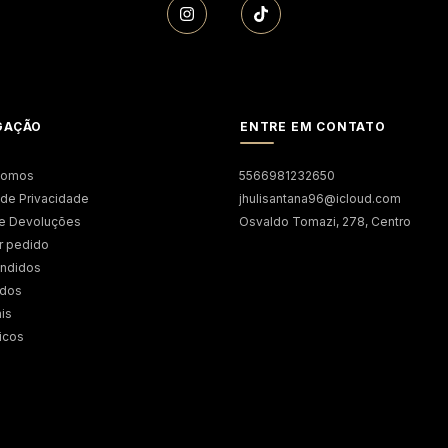
GAÇÃO
ENTRE EM CONTATO
somos
5566981232650
a de Privacidade
jhulisantana96@icloud.com
 e Devoluções
Osvaldo Tomazi, 278, Centro
r pedido
endidos
ados
is
icos