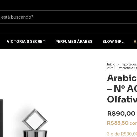
VICTORIA'S SECRET
PERFUMES ÁRABES
BLOW GIRL
A
Início
>
Importados
25ml - Referência O
Arabic
– N° A
Olfati
R$90,00
R$85,50
co
3
x
de
R$30,0