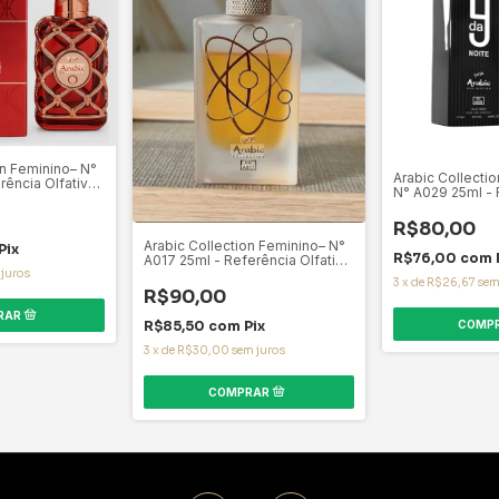
on Feminino– N°
Arabic Collectio
rência Olfativa
N° A029 25ml - 
Olfativa 9PM - 
R$80,00
Arabic Collection Feminino– N°
Pix
R$76,00
com
A017 25ml - Referência Olfativa
Tharwah Gold
 juros
3
x
de
R$26,67
sem
R$90,00
R$85,50
com
Pix
3
x
de
R$30,00
sem juros