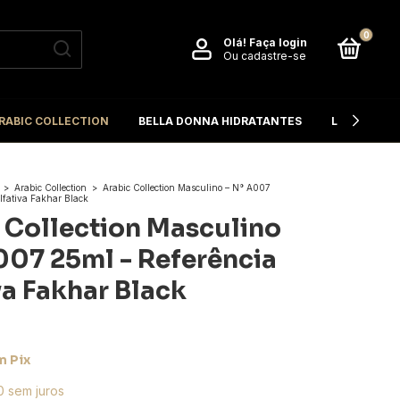
0
Olá!
Faça login
Ou cadastre-se
RABIC COLLECTION
BELLA DONNA HIDRATANTES
L'OCCITANE
>
Arabic Collection
>
Arabic Collection Masculino – N° A007
lfativa Fakhar Black
 Collection Masculino
007 25ml - Referência
va Fakhar Black
m
Pix
0
sem juros