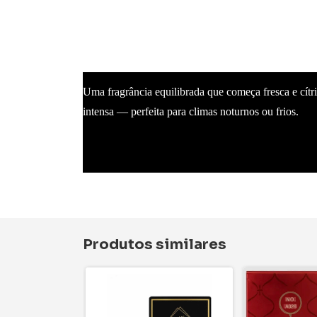
Topo: Limão siciliano, lavanda e maçã verde
Coração: Canela, flor de laranjeira e noz-moscad
Fundo: Âmbar, madeira de cedro, fava tonka e al
Uma fragrância equilibrada que começa fresca e cítr
intensa — perfeita para climas noturnos ou frios.
Produtos similares