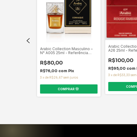
Arabic Collecti
on Feminino – N°
Arabic Collection Masculino –
A26 25ml - Refe
erência Olfativa
N° A005 25ml - Referência
Amber Rouge
Olfativa Khamrah Lattafa
R$100,00
R$80,00
R$95,00
com
Pix
R$76,00
com
Pix
3
x
de
R$33,33
sem
 juros
3
x
de
R$26,67
sem juros